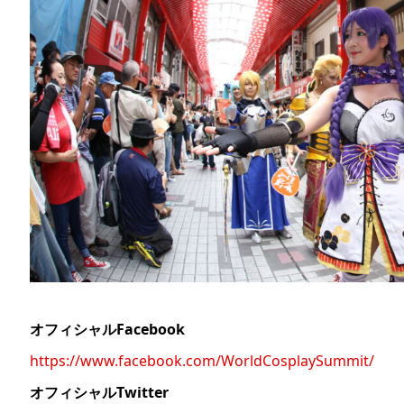
オフィシャルFacebook
https://www.facebook.com/WorldCosplaySummit/
オフィシャルTwitter